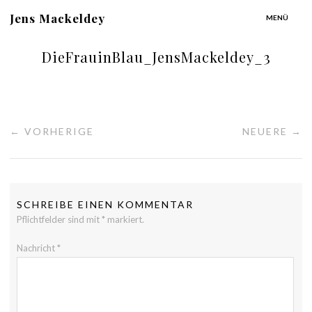
Jens Mackeldey
MENÜ
DieFrauinBlau_JensMackeldey_3
← VORHERIGE
NEUERE →
SCHREIBE EINEN KOMMENTAR
Pflichtfelder sind mit
*
markiert.
Nachricht
*