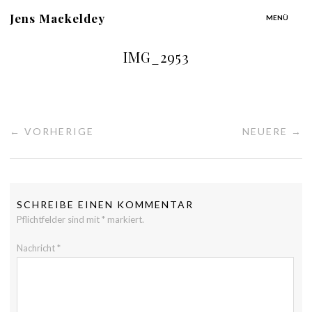
Jens Mackeldey
MENÜ
IMG_2953
← VORHERIGE
NEUERE →
SCHREIBE EINEN KOMMENTAR
Pflichtfelder sind mit
*
markiert.
Nachricht
*