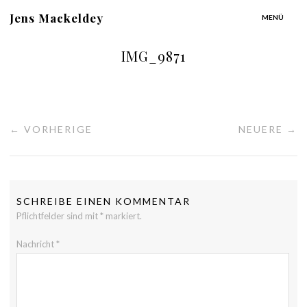
Jens Mackeldey
MENÜ
IMG_9871
← VORHERIGE
NEUERE →
SCHREIBE EINEN KOMMENTAR
Pflichtfelder sind mit
*
markiert.
Nachricht
*