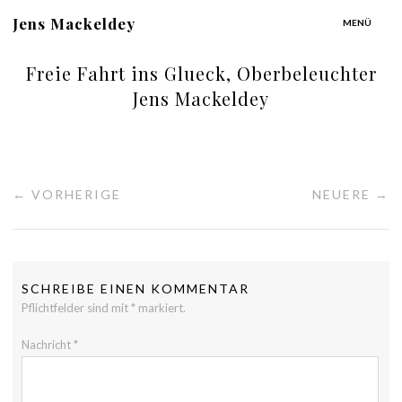
Jens Mackeldey
MENÜ
Freie Fahrt ins Glueck, Oberbeleuchter
Jens Mackeldey
← VORHERIGE
NEUERE →
SCHREIBE EINEN KOMMENTAR
Pflichtfelder sind mit
*
markiert.
Nachricht
*