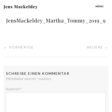
Jens Mackeldey
MENÜ
JensMackeldey_Martha_Tommy_2019_9
← VORHERIGE
NEUERE →
SCHREIBE EINEN KOMMENTAR
Pflichtfelder sind mit
*
markiert.
Nachricht
*