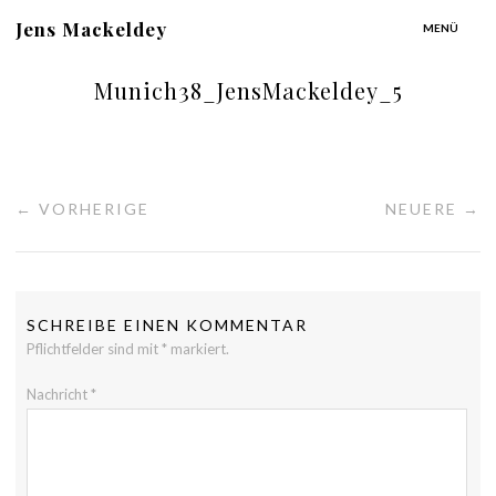
Jens Mackeldey
MENÜ
Munich38_JensMackeldey_5
← VORHERIGE
NEUERE →
SCHREIBE EINEN KOMMENTAR
Pflichtfelder sind mit
*
markiert.
Nachricht
*