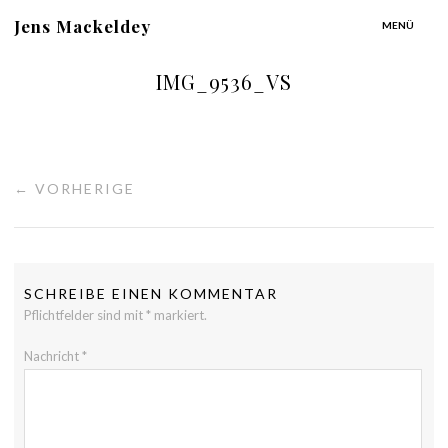
Jens Mackeldey
MENÜ
IMG_9536_VS
← VORHERIGE
SCHREIBE EINEN KOMMENTAR
Pflichtfelder sind mit
*
markiert.
Nachricht
*