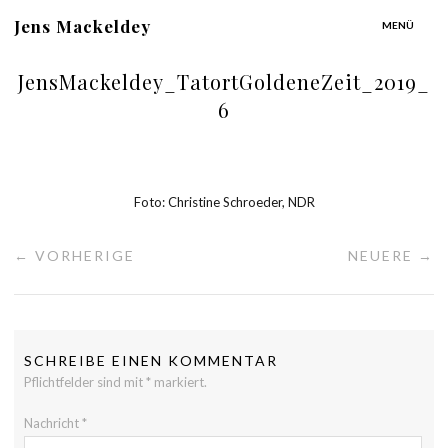
Jens Mackeldey
MENÜ
JensMackeldey_TatortGoldeneZeit_2019_
6
Foto: Christine Schroeder, NDR
← VORHERIGE
NEUERE →
SCHREIBE EINEN KOMMENTAR
Pflichtfelder sind mit
*
markiert.
Nachricht
*